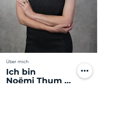
Über mich
Ich bin
Noëmi Thu m …
deine Partnerin für deinen
unternehmerischen Erfolg.
Mit über 14 Jahren Erfahrung helfe ich
Jungunternehmer:innen, ihr
Verkaufspotenzial zu entfalten und
gezielt Umsatz zu steigern. Mein Ziel:
dir klare Strategien für erfolgreiche