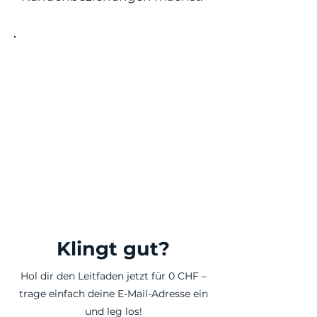
Struktur für deinen
Verkaufsprozess
Lerne, wie du
Verkaufsaktivitäten gezielt
planst und dein
Unternehmen präsent bleibt.
Klingt gut?
Hol dir den Leitfaden jetzt für 0 CHF –
trage einfach deine E-Mail-Adresse ei n
und leg los!