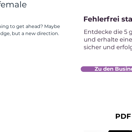
 female
Fehlerfrei st
ining to get ahead? Maybe you
Entdecke die 5 
ge, but a new direction.
und erhalte ein
sicher und erfol
Zu den Busin
PDF 