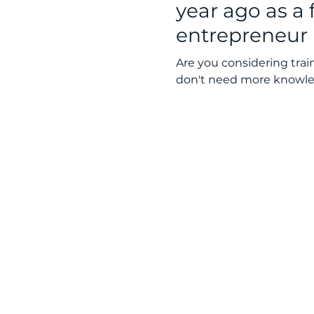
year ago as a
entrepreneur
Are you considering tra
don't need more knowled