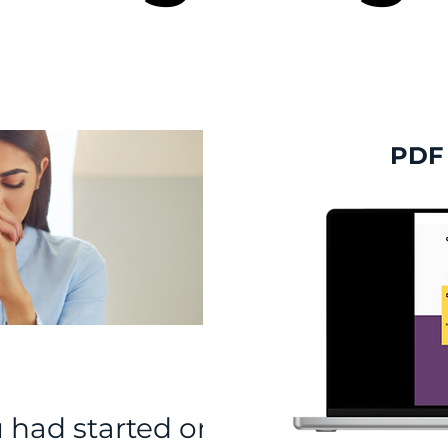
PDF 
u had started one