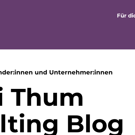
Für di
ünder:innen und Unternehmer:innen
i Thum
lting Blog