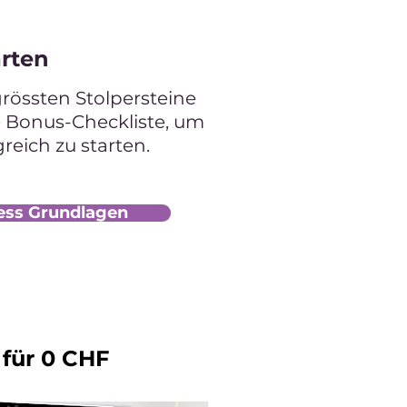
arten
grössten Stolpersteine
e Bonus-Checkliste, um
greich zu starten.
ess Grundlagen
für 0 CHF